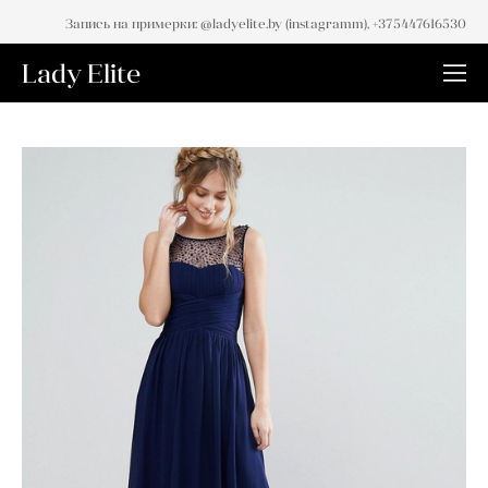
Запись на примерки: @ladyelite.by (instagramm), +375447616530
Lady Elite