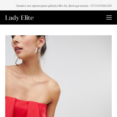
Запись на примерки: @ladyelite.by (instagramm), +375447616530
Lady Elite