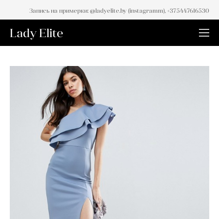
Запись на примерки: @ladyelite.by (instagramm), +375447616530
Lady Elite