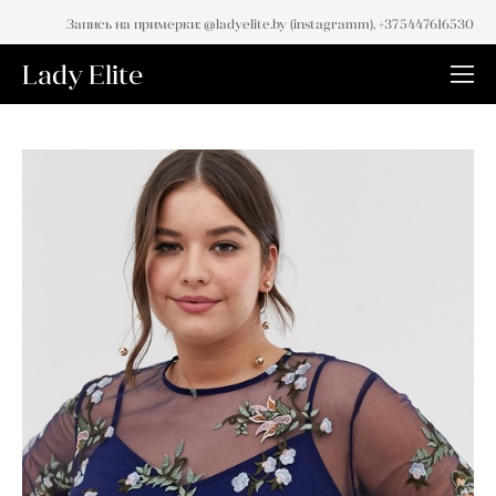
Запись на примерки: @ladyelite.by (instagramm), +375447616530
Lady Elite