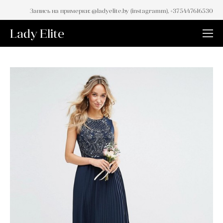
Запись на примерки: @ladyelite.by (instagramm), +375447616530
Lady Elite